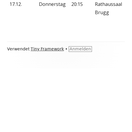
17.12.
Donnerstag
20:15
Rathaussaal
Brugg
Footer
Verwendet
Tiny Framework
•
Anmelden
Inhalt