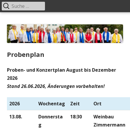
Suche
Primäres
nach:
Menü
Springe
chor02
zum
Inhalt
Probenplan
Proben- und Konzertplan August bis Dezember
2026
Stand 26.06.2026, Änderungen vorbehalten!
2026
Wochentag
Zeit
Ort
13.08.
Donnersta
18:30
Weinbau
g
Zimmermann